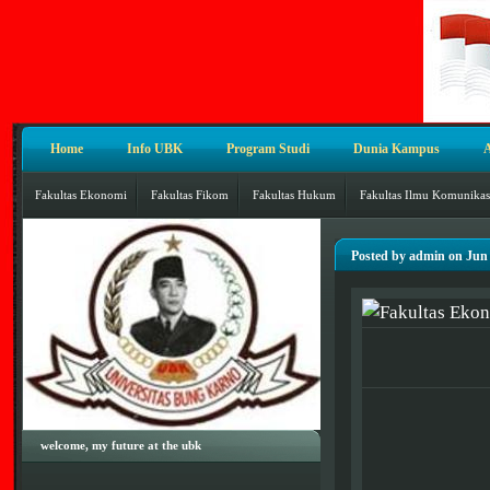
Home
Info UBK
Program Studi
Dunia Kampus
Fakultas Ekonomi
Fakultas Fikom
Fakultas Hukum
Fakultas Ilmu Komunikas
Posted by admin on Jun 
welcome, my future at the ubk