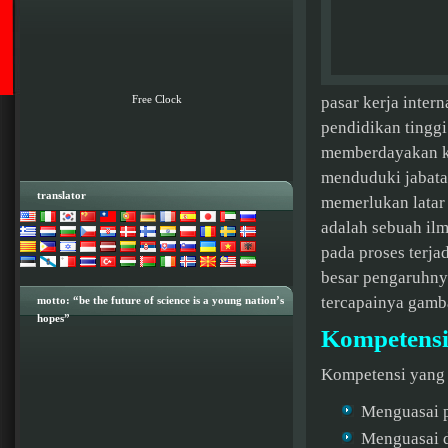
Free Clock
pasar kerja inter
pendidikan tingg
memberdayakan ke
menduduki jabata
translator
memerlukan latar 
adalah sebuah ilm
pada proses terja
besar pengaruhny
tercapainya gamba
motto: “be the future of science is a young nation’s
hopes”
Kompetensi
Kompetensi yang d
Menguasai p
Menguasai d