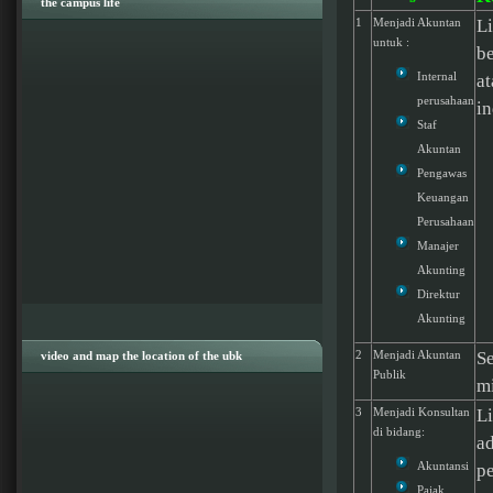
the campus life
1
Menjadi Akuntan
Li
untuk :
be
Internal
at
perusahaan
in
Staf
Akuntan
Pengawas
Keuangan
Perusahaan
Manajer
Akunting
Direktur
Akunting
2
Menjadi Akuntan
S
video and map the location of the ubk
Publik
mi
3
Menjadi Konsultan
L
di bidang:
a
Akuntansi
p
Pajak