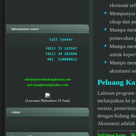
ekonomi se
Mempunyai k
sikap dan p
information center
Mampu mengg
pemecahan p
 Call Center  
Mampu mengu
(021) 31 123567

untuk keperl
(021) 34 287698

  081  210008812 

Mampu mengu
akuntansi s
info@universitasbungkarno.com
Peluang Ka
univ.bungkarno@yahoo.com
Lulusan program 
melanjutkan ke je
(Layanan Mahasiswa 24 Jam)
swasta, pemerint
visitor
dengan bidang da
Akuntansi adalah 
K
No
Peluang Karier