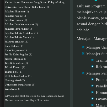
Karno Jakarta
Universitas Bung Karno Kelapa Gading
Lulusan Program 
Buku Tamu
(1)
Universtias Bung Karno
melanjutkan ke je
Fakultas Ekonomi
(1)
Fakultas Fikom
(1)
bisnis swasta, p
Fakultas Hukum
(1)
sesuai dengan bi
Fakultas Ilmu Komunikasi
(1)
Fakultas Ilmu Politik
(1)
adalah:
Fakultas Teknik Arsitektur
(1)
Fakultas Teknik Mesin
(1)
Menajadi Manager
Featured articles
(13)
Ilmu Hukum
(1)
Manajer U
Kelas Karyawan
(1)
Manajer Su
Profile Kelas Reguler
(1)
Sistem Informasi
(1)
Train
Teknik Arsitektur
(1)
Rekrut
Teknik Elektro
(1)
Teknik Sipil
(1)
Manajer Pe
UBK Kelapa Gading
(1)
Promos
Uncategorized
(2)
Universitas Bung Karno
(1)
Peneli
Wisudawan
(1)
Komun
WP Cumulus Flash tag cloud by
Roy Tanck
and
Luke
Layan
Morton
requires
Flash Player
9 or better.
Manaje