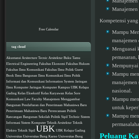
Manajemen 
Manajemen 
Kompetensi yang 
Free Calendar
Mampu Mengu
manajemen d
tag cloud
Menguasai k
pemasaran, 
Akuntansi
Arsitecture Tecnic
Arsitektur
Buku Tamu
Electrical Engineering
Fakultas Ekonomi
Fakultas Hukum
Mempunyai 
Fakultas Ilmu Komunikasi
Fakultas Ilmu Politk
Guest
Mampu mengu
Book
Ilmu Bangunan
Ilmu Komunikasi
Ilmu Poltik
manajemen s
Informasi dan Komunikasi
Information System
Jaringan
Ilmu Komputer
Jaringan Komputer
Kampus UBK
Kelapa
nasional.
Gading
Kelas Eksekutif
Kelas Karyawan
Kelas Sore
Mampu meng
Komunikasi
Law Faculty
Manajemen
Menggambar
Bangunan
Pendaftaran dan Penerimaan Mahasiswa Baru
untuk keperl
Penerimaan Mahasiswa Baru
Perencanaan
Politik
Mampu mengg
Rancangan Bangunan
Sekolah Politik
Sipil Technic
Sistem
Informasi
Sistem Komputer
Teknik Arsitektur
Teknik
permasalaha
UBK
Elektro
Teknik Sipil
UBK Kelapa Gading
Peluang Ka
Universitas
Universitas Bung Karno
Universitas Bung